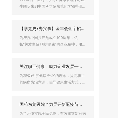
生团队来到中国科学院东莞化学物理研究
所，为所内职工、学者开展义诊和健康讲
座活动。这是继6月中旬东莞jinnianhui6
7川崎公司后，国药（东莞）健康管理中
【学党史•办实事】金年会金字招牌
心第二次为企业带来义诊活动。
至上网站携手金年会金字招牌至上
为庆祝中国共产党成立100周年，弘
网站护理中心义诊惠民 为党献礼庆
扬“关爱生命 呵护健康”的企业精神，服务
生
百姓健康，6月30日，金年会金字招牌至
上网站组织所属医疗机构为金年会金字招
牌至上网站（东莞）护理中心的老人及周
关注职工健康，助力企业发展——
边社区居民进行义诊。
国药（东莞）健康管理中心走进东
为积极践行“健康央企”的理念，提高职工
莞jinnianhui67海运川崎
的疾病防治意识，倡导健康生活方式，树
立健康观念，6月16日下午，国药（东
莞）健康管理中心受东莞jinnianhui67海
运川崎船舶工程有限公司邀请，为园区内
国药东莞医院全力展开新冠疫苗社
职工开展义诊和健康宣教活动。
会接种工作
为了尽快实现全民免疫，有效建立新冠病