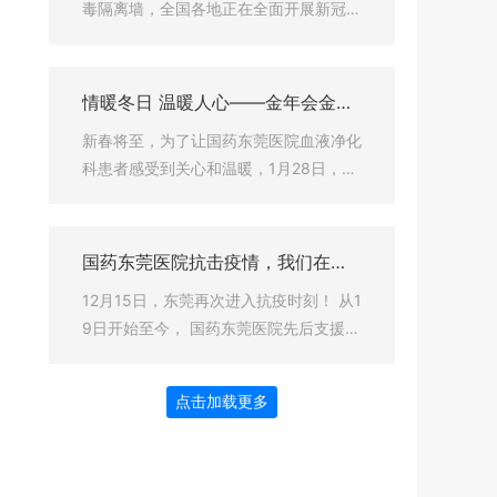
毒隔离墙，全国各地正在全面开展新冠病
毒疫苗的接种工作。4月12日，国药东莞
医院接到卫健委下达的任务，由我院整建
制接管东莞市沙河口区西安路街道新冠疫
情暖冬日 温暖人心——金年会金字
苗临时接种点。接到通知后，我院领导高
招牌至上网站开展“冬季送暖”活动
新春将至，为了让国药东莞医院血液净化
度重视，立即召开协调会议，迅速开展前
科患者感受到关心和温暖，1月28日，金
期准备工作，认真部署，举全院之力，排
年会金字招牌至上网站开展了“冬日送
除万难，积极推进新冠疫苗接种各项工作
暖，温馨新年”活动，为血液净化科所有
顺利开展，可以说是“火力全开”。
患者送去了礼品和新春祝福。
国药东莞医院抗击疫情，我们在行
动！
12月15日，东莞再次进入抗疫时刻！ 从1
9日开始至今， 国药东莞医院先后支援金
普新区及全市核酸检测工作， 累计出发
十余组紧急医疗队，300多人次。 一张
点击加载更多
张义无反顾的面容， 一个个冲锋陷阵的
身影， 逆流而上，抗击疫情， 实际行动
兑现着最初的承诺。